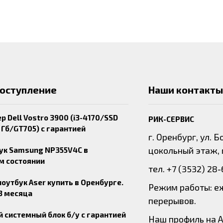
поступление
Наши контакты
 Dell Vostro 3900 (i3-4170/SSD
РИК-СЕРВИС
 Гб/GT705) с гарантией
г. Оренбург, ул. 
цокольный этаж, 
ук Samsung NP355V4C в
м состоянии
тел. +7 (3532) 28
утбук Aser купить в Оренбурге.
Режим работы: еж
3 месяца
перерывов.
 системный блок б/у с гарантией
Наш профиль на А