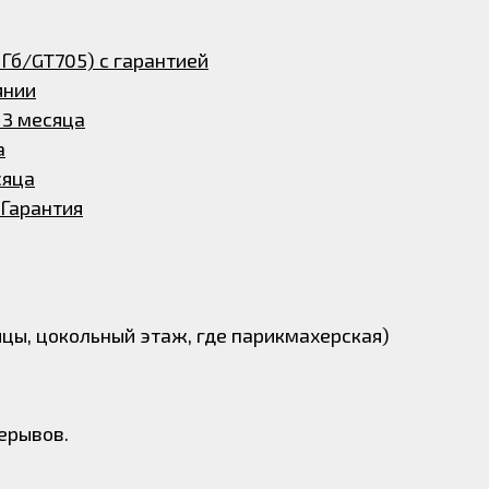
 Гб/GT705) с гарантией
янии
 3 месяца
а
сяца
 Гарантия
лицы, цокольный этаж, где парикмахерская)
ерывов.