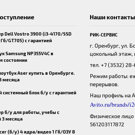
поступление
Наши контакты
 Dell Vostro 3900 (i3-4170/SSD
РИК-СЕРВИС
 Гб/GT705) с гарантией
г. Оренбург, ул. 
цокольный этаж, 
ук Samsung NP355V4C в
м состоянии
тел. +7 (3532) 28
утбук Aser купить в Оренбурге.
Режим работы: еж
3 месяца
перерывов.
 системный блок б/у с гарантией
Наш профиль на А
Avito.ru/brands/i
 б/у для работы, учебы с
Физическое лицо 
 3 месяца
561203117872
cer (б/у) 4 ядра/видео 1 Гб/ОЗУ 8