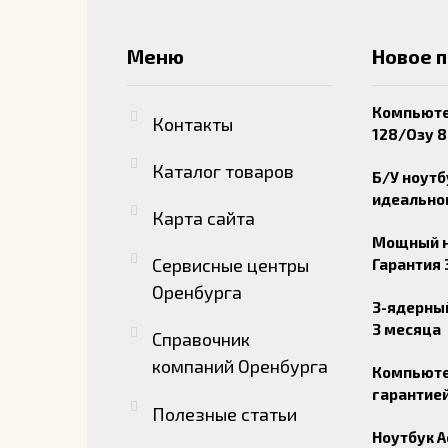
Меню
Новое 
Компьютер
Контакты
128/Озу 8
Каталог товаров
Б/У ноутб
идеально
Карта сайта
Мощный но
Сервисные центры
Гарантия 
Оренбурга
3-ядерный
3 месяца
Справочник
компаний Оренбурга
Компьютер
гарантией
Полезные статьи
Ноутбук A